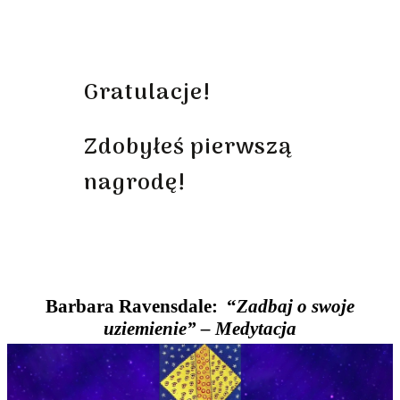
Gratulacje!
Zdobyłeś pierwszą
nagrodę!
Kontynuuj wspaniałą pracę i udostępniaj ten webinar dalej, aby
wygrać inne nagrody!
Razem możemy pomóc innym uwolnić siebie od blokad!
Barbara Ravensdale: “
Zadbaj o swoje
uziemienie” – Medytacja