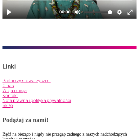
Ale to nie musi być koniec!
Kontynuuj udostępnianie: z kolejnymi 15 punktami nagrody wygrasz
kod
rabatowy 70% na wybrany kurs z listy younity PL!
Linki
Partnerzy stowarzyszeni
O nas
Wizja i misja
Kontakt
Nota prawna i polityka prywatności
Sklep
Podążaj za nami!
Bądź na bieżąco i nigdy nie przegap żadnego z naszych nadchodzących