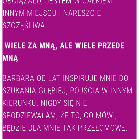
OBCIĄŻAŁO, JESTEM W CAŁKIEM
INNYM MIEJSCU I NARESZCIE
SZCZĘŚLIWA.
WIELE ZA MNĄ, ALE WIELE PRZEDE
MNĄ
BARBARA OD LAT INSPIRUJE MNIE DO
SZUKANIA GŁĘBIEJ, PÓJŚCIA W INNYM
KIERUNKU. NIGDY SIĘ NIE
SPODZIEWAŁAM, ŻE TO, CO MÓWI,
BĘDZIE DLA MNIE TAK PRZEŁOMOWE.