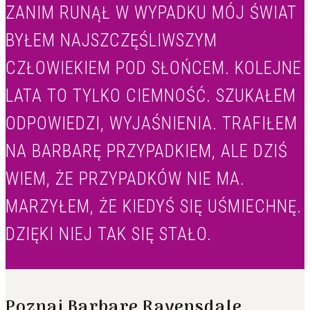
ZANIM RUNĄŁ W WYPADKU MÓJ ŚWIAT
BYŁEM NAJSZCZĘŚLIWSZYM
CZŁOWIEKIEM POD SŁOŃCEM. KOLEJNE
LATA TO TYLKO CIEMNOŚĆ. SZUKAŁEM
ODPOWIEDZI, WYJAŚNIENIA. TRAFIŁEM
NA BARBARĘ PRZYPADKIEM, ALE DZIŚ
WIEM, ŻE PRZYPADKÓW NIE MA.
MARZYŁEM, ŻE KIEDYŚ SIĘ UŚMIECHNĘ.
DZIĘKI NIEJ TAK SIĘ STAŁO.
Poznaj Barbarę Ravensdale