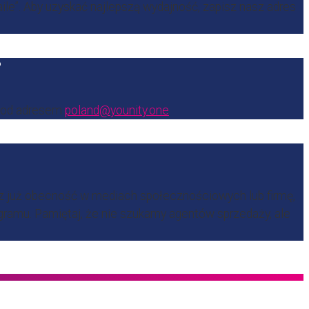
ile”. Aby uzyskać najlepszą wydajność, zapisz nasz adres
?
 pod adresem
poland@younity.one
sz już obecność w mediach społecznościowych lub firmę,
ogramu. Pamiętaj, że nie szukamy agentów sprzedaży, ale