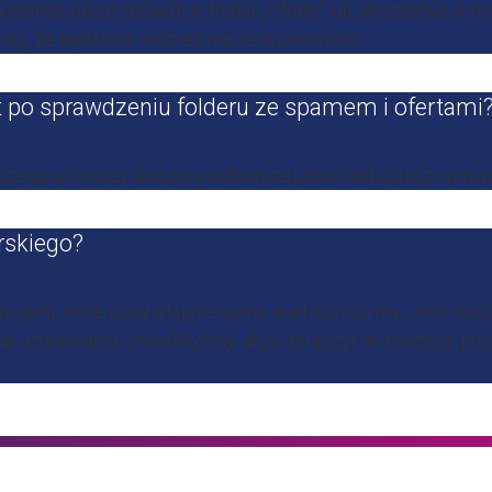
nieneś także sprawdzić folder „Oferty” lub „Wszystkie e-ma
ość, że będziesz widzieć nasze wiadomości.
t po sprawdzeniu folderu ze spamem i ofertami
czego w swojej skrzynce odbiorczej, skontaktuj się z nami
rskiego?
acjami, które podzielają te same wartości co my. Jeśli ma
ub uzdrawianiu, chcielibyśmy, abyś dołączył do naszego pr