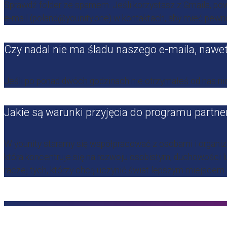
Sprawdź folder ze spamem. Jeśli korzystasz z Gmaila, powi
e-mail (
poland@younity.one
) w kontaktach, aby mieć pewn
Czy nadal nie ma śladu naszego e-maila, nawe
Jeśli po ponad dwóch godzinach nie otrzymałeś od nas ni
Jakie są warunki przyjęcia do programu partne
W younity staramy się współpracować z osobami i organiz
która koncentruje się na rozwoju osobistym, duchowości l
raczej tych, którzy chcą uczynić świat lepszym miejscem.