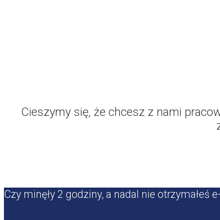
Cieszymy się, że chcesz z nami praco
Czy minęły 2 godziny, a nadal nie otrzymałeś e